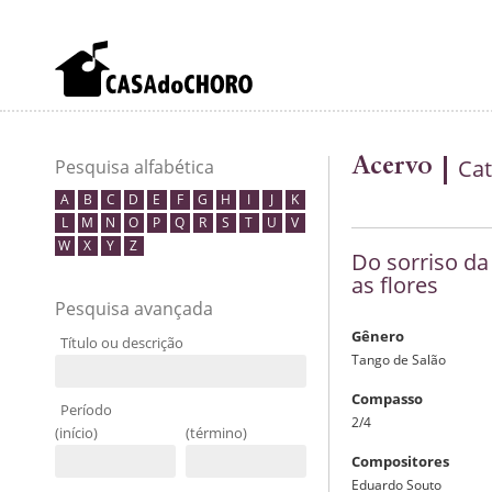
Acervo
Cat
Pesquisa alfabética
A
B
C
D
E
F
G
H
I
J
K
L
M
N
O
P
Q
R
S
T
U
V
W
X
Y
Z
Do sorriso d
as flores
Pesquisa avançada
Gênero
Título ou descrição
Tango de Salão
Compasso
Período
2/4
(início)
(término)
Compositores
Eduardo Souto