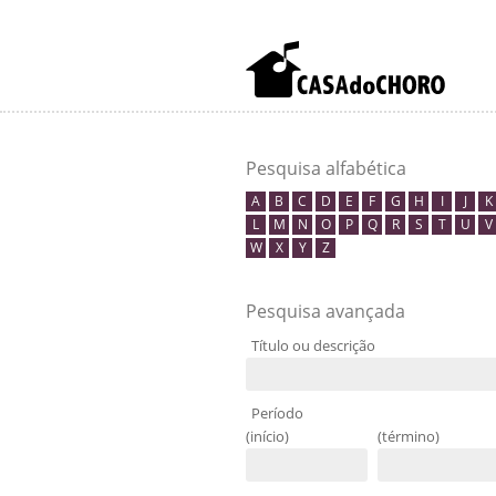
Pesquisa alfabética
A
B
C
D
E
F
G
H
I
J
K
L
M
N
O
P
Q
R
S
T
U
V
W
X
Y
Z
Pesquisa avançada
Título ou descrição
Período
(início)
(término)