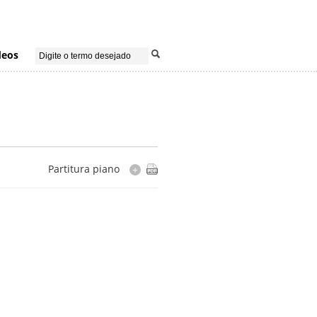
deos
Partitura piano
+
Instrumentação
piano
Cópia
editada por Arthur Napoleão