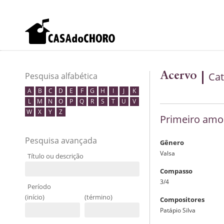
Acervo
Cat
Pesquisa alfabética
A
B
C
D
E
F
G
H
I
J
K
L
M
N
O
P
Q
R
S
T
U
V
W
X
Y
Z
Primeiro amo
Pesquisa avançada
Gênero
Valsa
Título ou descrição
Compasso
3/4
Período
(início)
(término)
Compositores
Patápio Silva