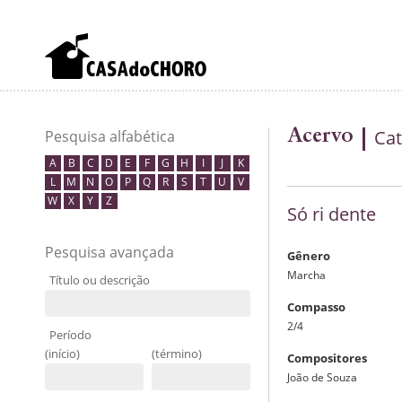
Acervo
Cat
Pesquisa alfabética
A
B
C
D
E
F
G
H
I
J
K
L
M
N
O
P
Q
R
S
T
U
V
W
X
Y
Z
Só ri dente
Pesquisa avançada
Gênero
Marcha
Título ou descrição
Compasso
2/4
Período
(início)
(término)
Compositores
João de Souza