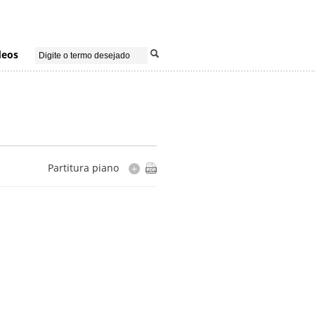
deos
Partitura piano
+
Instrumentação
piano
Cópia
editada