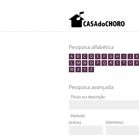
Pesquisa alfabética
A
B
C
D
E
F
G
H
I
J
K
L
M
N
O
P
Q
R
S
T
U
V
W
X
Y
Z
Pesquisa avançada
Título ou descrição
Período
(início)
(término)