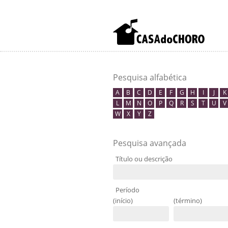
Pesquisa alfabética
A
B
C
D
E
F
G
H
I
J
K
L
M
N
O
P
Q
R
S
T
U
V
W
X
Y
Z
Pesquisa avançada
Título ou descrição
Período
(início)
(término)