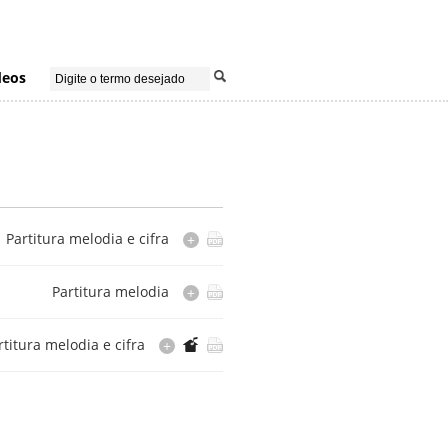
deos
Partitura melodia e cifra
+
Partitura melodia
+
ão e consulta não autorizadas pela editora.
Disponível somente na Casa do Choro.
rtitura melodia e cifra
+
ão e consulta não autorizadas pela editora.
Cópia
Disponível somente na Casa do Choro.
manuscrita por Jair Justino de Oliveira
ão e consulta não autorizadas pela editora.
Cópia
Disponível somente na Casa do Choro.
digitada