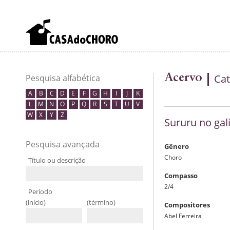
Acervo
Cat
Pesquisa alfabética
A
B
C
D
E
F
G
H
I
J
K
L
M
N
O
P
Q
R
S
T
U
V
W
X
Y
Z
Sururu no gal
Pesquisa avançada
Gênero
Choro
Título ou descrição
Compasso
2/4
Período
(início)
(término)
Compositores
Abel Ferreira