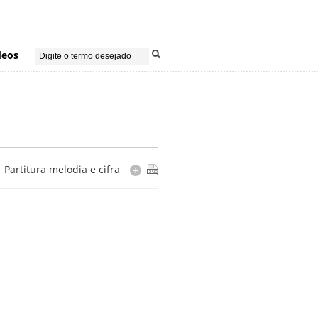
deos
Partitura melodia e cifra
+
Cópia
manuscrita