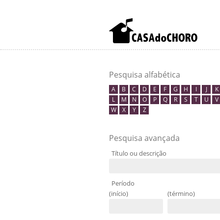
Pesquisa alfabética
A
B
C
D
E
F
G
H
I
J
K
L
M
N
O
P
Q
R
S
T
U
V
W
X
Y
Z
Pesquisa avançada
Título ou descrição
Período
(início)
(término)