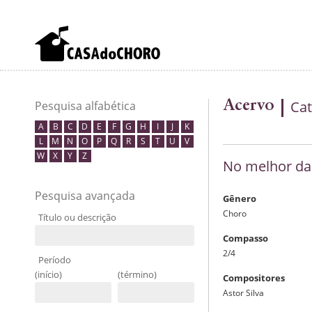
Acervo
Cat
Pesquisa alfabética
A
B
C
D
E
F
G
H
I
J
K
L
M
N
O
P
Q
R
S
T
U
V
W
X
Y
Z
No melhor da
Pesquisa avançada
Gênero
Choro
Título ou descrição
Compasso
2/4
Período
(início)
(término)
Compositores
Astor Silva