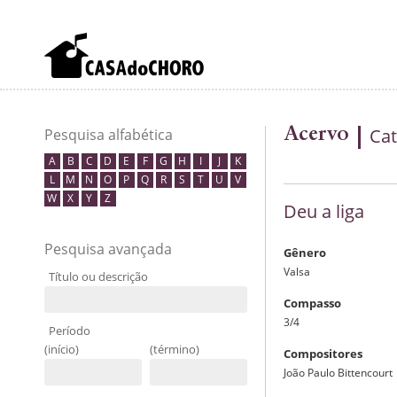
Acervo
Cat
Pesquisa alfabética
A
B
C
D
E
F
G
H
I
J
K
L
M
N
O
P
Q
R
S
T
U
V
W
X
Y
Z
Deu a liga
Pesquisa avançada
Gênero
Valsa
Título ou descrição
Compasso
3/4
Período
(início)
(término)
Compositores
João Paulo Bittencourt