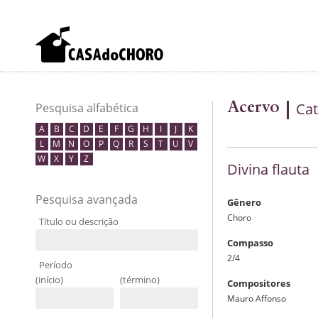
Acervo
Cat
Pesquisa alfabética
A
B
C
D
E
F
G
H
I
J
K
L
M
N
O
P
Q
R
S
T
U
V
W
X
Y
Z
Divina flauta
Pesquisa avançada
Gênero
Choro
Título ou descrição
Compasso
2/4
Período
(início)
(término)
Compositores
Mauro Affonso