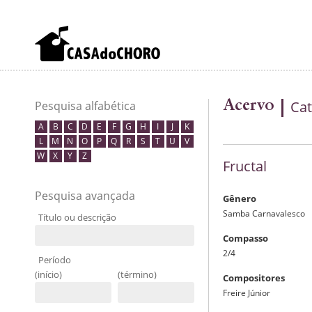
Acervo
Cat
Pesquisa alfabética
A
B
C
D
E
F
G
H
I
J
K
L
M
N
O
P
Q
R
S
T
U
V
W
X
Y
Z
Fructal
Pesquisa avançada
Gênero
Samba Carnavalesco
Título ou descrição
Compasso
2/4
Período
(início)
(término)
Compositores
Freire Júnior