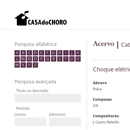
Acervo
Cat
Pesquisa alfabética
A
B
C
D
E
F
G
H
I
J
K
L
M
N
O
P
Q
R
S
T
U
V
W
X
Y
Z
Choque elétri
Pesquisa avançada
Gênero
Polca
Título ou descrição
Compasso
2/4
Período
(início)
(término)
Compositores
J. Castro Rebello