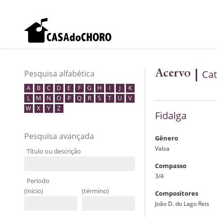
Acervo
Cat
Pesquisa alfabética
A
B
C
D
E
F
G
H
I
J
K
L
M
N
O
P
Q
R
S
T
U
V
W
X
Y
Z
Fidalga
Pesquisa avançada
Gênero
Valsa
Título ou descrição
Compasso
3/4
Período
(início)
(término)
Compositores
João D. do Lago Reis