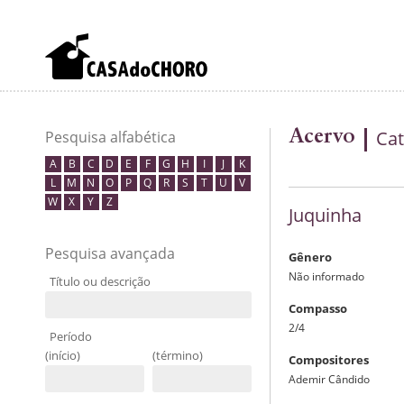
Acervo
Cat
Pesquisa alfabética
A
B
C
D
E
F
G
H
I
J
K
L
M
N
O
P
Q
R
S
T
U
V
W
X
Y
Z
Juquinha
Pesquisa avançada
Gênero
Não informado
Título ou descrição
Compasso
2/4
Período
(início)
(término)
Compositores
Ademir Cândido