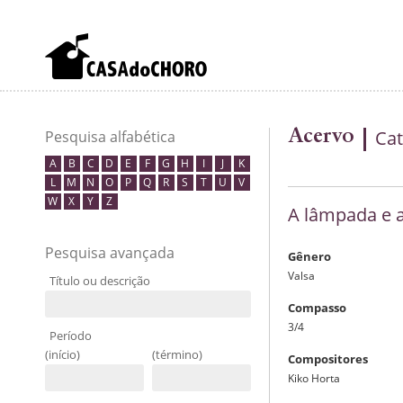
Acervo
Cat
Pesquisa alfabética
A
B
C
D
E
F
G
H
I
J
K
L
M
N
O
P
Q
R
S
T
U
V
W
X
Y
Z
A lâmpada e 
Pesquisa avançada
Gênero
Valsa
Título ou descrição
Compasso
3/4
Período
(início)
(término)
Compositores
Kiko Horta