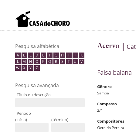
Acervo
Cat
Pesquisa alfabética
A
B
C
D
E
F
G
H
I
J
K
L
M
N
O
P
Q
R
S
T
U
V
W
X
Y
Z
Falsa baiana
Pesquisa avançada
Gênero
Samba
Título ou descrição
Compasso
2/4
Período
(início)
(término)
Compositores
Geraldo Pereira