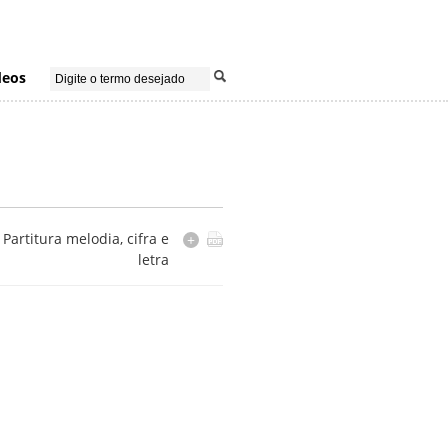
deos
Partitura melodia, cifra e
+
letra
ão e consulta não autorizadas pela editora.
Disponível somente na Casa do Choro.
Instrumentação
sax alto Eb
trombone
Cópia