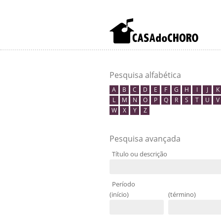
Pesquisa alfabética
A
B
C
D
E
F
G
H
I
J
K
L
M
N
O
P
Q
R
S
T
U
V
W
X
Y
Z
Pesquisa avançada
Título ou descrição
Período
(início)
(término)