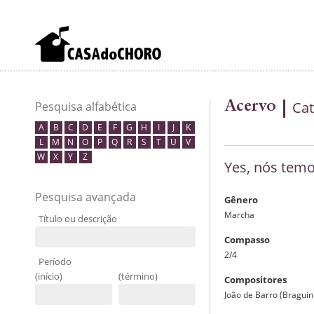
Acervo
Cat
Pesquisa alfabética
A
B
C
D
E
F
G
H
I
J
K
L
M
N
O
P
Q
R
S
T
U
V
W
X
Y
Z
Yes, nós tem
Pesquisa avançada
Gênero
Marcha
Título ou descrição
Compasso
2/4
Período
(início)
(término)
Compositores
João de Barro (Braguin