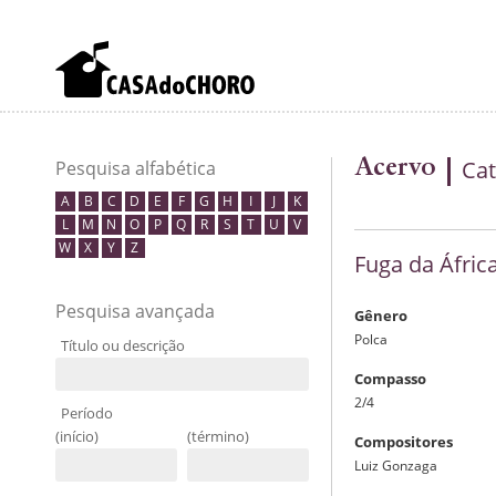
Acervo
Cat
Pesquisa alfabética
A
B
C
D
E
F
G
H
I
J
K
L
M
N
O
P
Q
R
S
T
U
V
W
X
Y
Z
Fuga da Áfric
Pesquisa avançada
Gênero
Polca
Título ou descrição
Compasso
2/4
Período
(início)
(término)
Compositores
Luiz Gonzaga