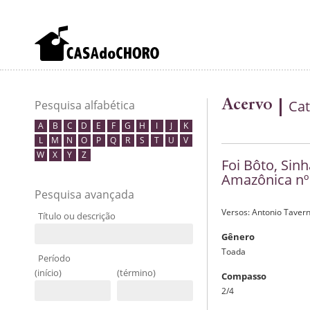
Acervo
Cat
Pesquisa alfabética
A
B
C
D
E
F
G
H
I
J
K
L
M
N
O
P
Q
R
S
T
U
V
W
X
Y
Z
Foi Bôto, Sinh
Amazônica nº
Pesquisa avançada
Versos: Antonio Taver
Título ou descrição
Gênero
Toada
Período
(início)
(término)
Compasso
2/4