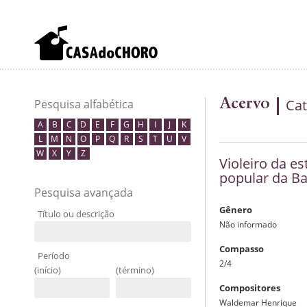
Acervo
Cat
Pesquisa alfabética
A
B
C
D
E
F
G
H
I
J
K
L
M
N
O
P
Q
R
S
T
U
V
W
X
Y
Z
Violeiro da e
popular da Ba
Pesquisa avançada
Gênero
Título ou descrição
Não informado
Compasso
Período
2/4
(início)
(término)
Compositores
Waldemar Henrique