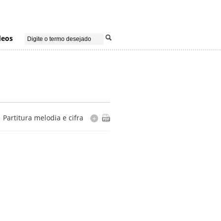
deos
Partitura melodia e cifra
+
Cópia
editada