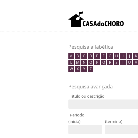
Pesquisa alfabética
A
B
C
D
E
F
G
H
I
J
K
L
M
N
O
P
Q
R
S
T
U
V
W
X
Y
Z
Pesquisa avançada
Título ou descrição
Período
(início)
(término)