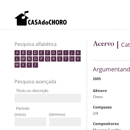
Acervo
Cat
Pesquisa alfabética
A
B
C
D
E
F
G
H
I
J
K
L
M
N
O
P
Q
R
S
T
U
V
W
X
Y
Z
Argumentan
2005
Pesquisa avançada
Título ou descrição
Gênero
Choro
Compasso
Período
2/4
(início)
(término)
Compositores
Mauricio Carrilho