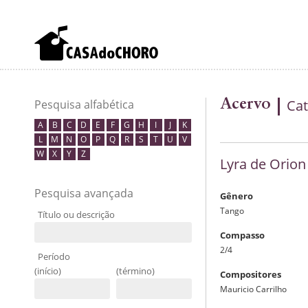
Acervo
Cat
Pesquisa alfabética
A
B
C
D
E
F
G
H
I
J
K
L
M
N
O
P
Q
R
S
T
U
V
W
X
Y
Z
Lyra de Orion
Pesquisa avançada
Gênero
Tango
Título ou descrição
Compasso
2/4
Período
(início)
(término)
Compositores
Mauricio Carrilho