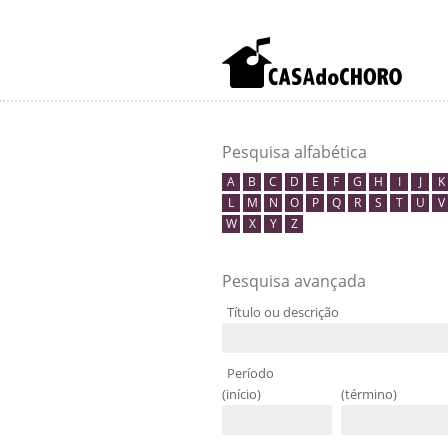
Pesquisa alfabética
A
B
C
D
E
F
G
H
I
J
K
L
M
N
O
P
Q
R
S
T
U
V
W
X
Y
Z
Pesquisa avançada
Título ou descrição
Período
(início)
(término)