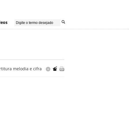
deos
rtitura melodia e cifra
+
Arranjo
Mauricio Carrilho
Cópia
editorada Casa do Choro
Editorada