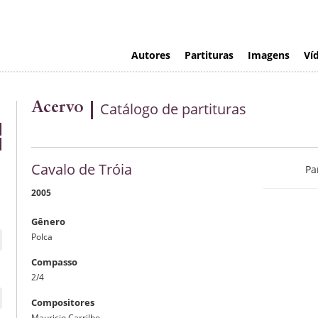
Autores
Partituras
Imagens
Ví
Acervo
Catálogo de partituras
Cavalo de Tróia
Pa
2005
Gênero
Polca
Compasso
2/4
Compositores
Mauricio Carrilho