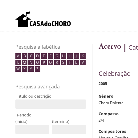
Acervo
Cat
Pesquisa alfabética
A
B
C
D
E
F
G
H
I
J
K
L
M
N
O
P
Q
R
S
T
U
V
W
X
Y
Z
Celebração
2005
Pesquisa avançada
Título ou descrição
Gênero
Choro Dolente
Compasso
Período
2/4
(início)
(término)
Compositores
Mauricio Carrilho