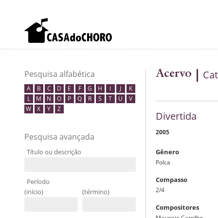
Acervo
Cat
Pesquisa alfabética
A
B
C
D
E
F
G
H
I
J
K
L
M
N
O
P
Q
R
S
T
U
V
W
X
Y
Z
Divertida
2005
Pesquisa avançada
Título ou descrição
Gênero
Polca
Compasso
Período
2/4
(início)
(término)
Compositores
Mauricio Carrilho