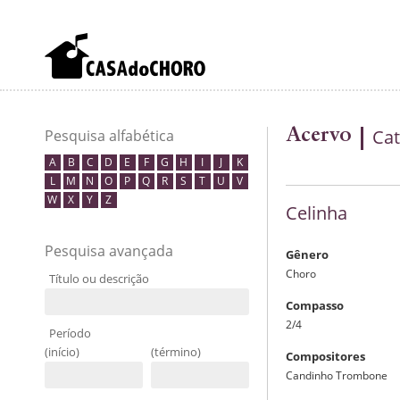
Acervo
Cat
Pesquisa alfabética
A
B
C
D
E
F
G
H
I
J
K
L
M
N
O
P
Q
R
S
T
U
V
W
X
Y
Z
Celinha
Pesquisa avançada
Gênero
Choro
Título ou descrição
Compasso
2/4
Período
(início)
(término)
Compositores
Candinho Trombone