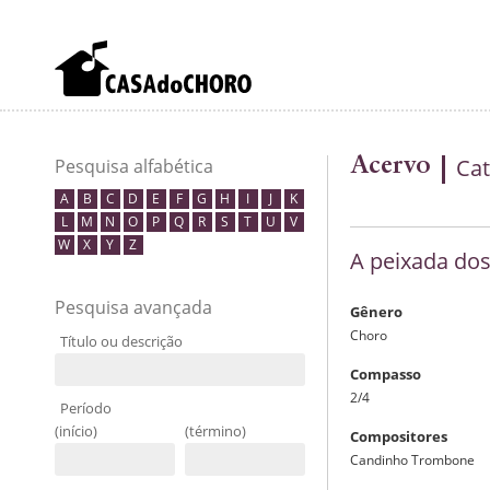
Acervo
Cat
Pesquisa alfabética
A
B
C
D
E
F
G
H
I
J
K
L
M
N
O
P
Q
R
S
T
U
V
W
X
Y
Z
A peixada do
Pesquisa avançada
Gênero
Choro
Título ou descrição
Compasso
2/4
Período
(início)
(término)
Compositores
Candinho Trombone