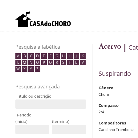
Acervo
Cat
Pesquisa alfabética
A
B
C
D
E
F
G
H
I
J
K
L
M
N
O
P
Q
R
S
T
U
V
W
X
Y
Z
Suspirando
Pesquisa avançada
Gênero
Choro
Título ou descrição
Compasso
2/4
Período
(início)
(término)
Compositores
Candinho Trombone