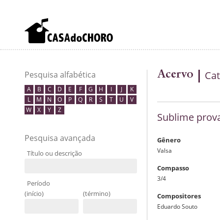
Acervo
Cat
Pesquisa alfabética
A
B
C
D
E
F
G
H
I
J
K
L
M
N
O
P
Q
R
S
T
U
V
W
X
Y
Z
Sublime prov
Pesquisa avançada
Gênero
Valsa
Título ou descrição
Compasso
3/4
Período
(início)
(término)
Compositores
Eduardo Souto