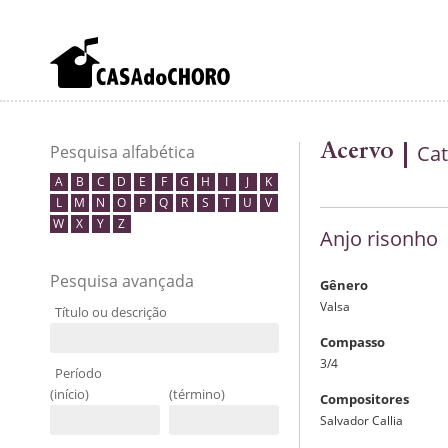
Acervo
Cat
Pesquisa alfabética
A
B
C
D
E
F
G
H
I
J
K
L
M
N
O
P
Q
R
S
T
U
V
W
X
Y
Z
Anjo risonho
Pesquisa avançada
Gênero
Valsa
Título ou descrição
Compasso
3/4
Período
(início)
(término)
Compositores
Salvador Callia