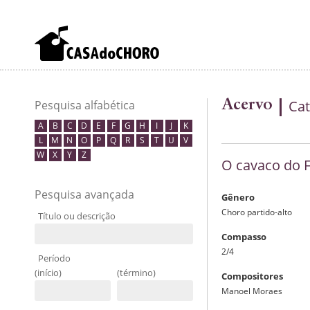
Acervo
Cat
Pesquisa alfabética
A
B
C
D
E
F
G
H
I
J
K
L
M
N
O
P
Q
R
S
T
U
V
W
X
Y
Z
O cavaco do 
Pesquisa avançada
Gênero
Choro partido-alto
Título ou descrição
Compasso
2/4
Período
(início)
(término)
Compositores
Manoel Moraes