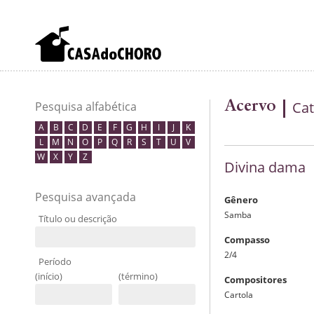
Acervo
Cat
Pesquisa alfabética
A
B
C
D
E
F
G
H
I
J
K
L
M
N
O
P
Q
R
S
T
U
V
W
X
Y
Z
Divina dama
Pesquisa avançada
Gênero
Samba
Título ou descrição
Compasso
2/4
Período
(início)
(término)
Compositores
Cartola