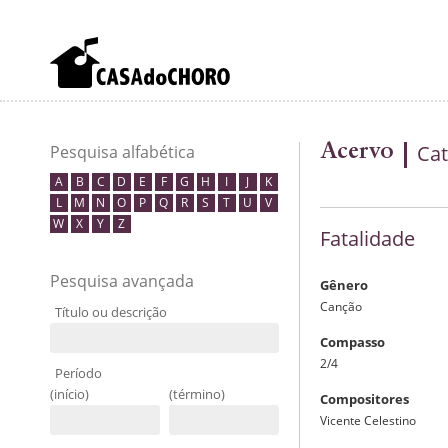
Acervo
Cat
Pesquisa alfabética
A
B
C
D
E
F
G
H
I
J
K
L
M
N
O
P
Q
R
S
T
U
V
W
X
Y
Z
Fatalidade
Pesquisa avançada
Gênero
Canção
Título ou descrição
Compasso
2/4
Período
(início)
(término)
Compositores
Vicente Celestino