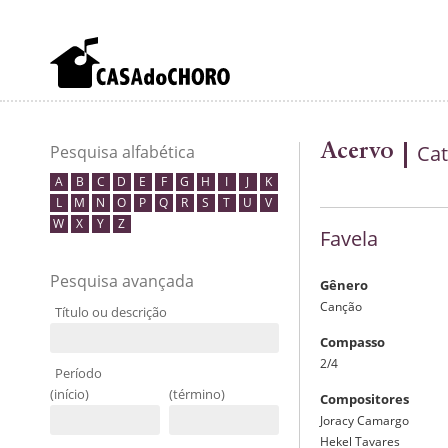
Acervo
Cat
Pesquisa alfabética
A
B
C
D
E
F
G
H
I
J
K
L
M
N
O
P
Q
R
S
T
U
V
W
X
Y
Z
Favela
Pesquisa avançada
Gênero
Canção
Título ou descrição
Compasso
2/4
Período
(início)
(término)
Compositores
Joracy Camargo
Hekel Tavares