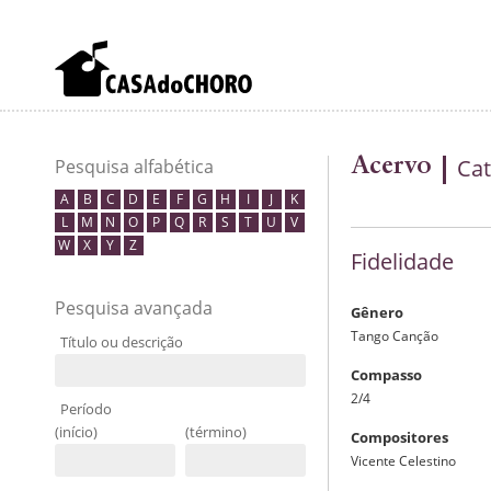
Acervo
Cat
Pesquisa alfabética
A
B
C
D
E
F
G
H
I
J
K
L
M
N
O
P
Q
R
S
T
U
V
W
X
Y
Z
Fidelidade
Pesquisa avançada
Gênero
Tango Canção
Título ou descrição
Compasso
2/4
Período
(início)
(término)
Compositores
Vicente Celestino