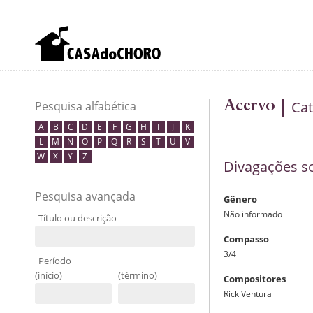
Acervo
Cat
Pesquisa alfabética
A
B
C
D
E
F
G
H
I
J
K
L
M
N
O
P
Q
R
S
T
U
V
W
X
Y
Z
Divagações so
Pesquisa avançada
Gênero
Não informado
Título ou descrição
Compasso
3/4
Período
(início)
(término)
Compositores
Rick Ventura