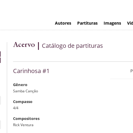
Autores
Partituras
Imagens
Ví
Acervo
Catálogo de partituras
Carinhosa #1
P
Gênero
Samba Canção
Compasso
4/4
Compositores
Rick Ventura