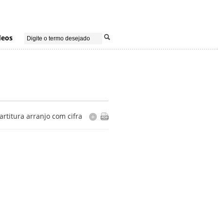
deos
artitura arranjo com cifra
+
Cópia
digitada