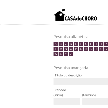
Pesquisa alfabética
A
B
C
D
E
F
G
H
I
J
K
L
M
N
O
P
Q
R
S
T
U
V
W
X
Y
Z
Pesquisa avançada
Título ou descrição
Período
(início)
(término)