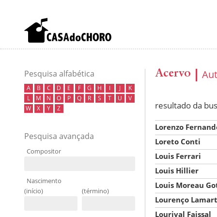
Acervo
Au
Pesquisa alfabética
A
B
C
D
E
F
G
H
I
J
K
L
M
N
O
P
Q
R
S
T
U
V
resultado da bu
W
X
Y
Z
Lorenzo Fernand
Pesquisa avançada
Loreto Conti
Compositor
Louis Ferrari
Louis Hillier
Nascimento
Louis Moreau Go
(início)
(término)
Lourenço Lamart
Lourival Faissal