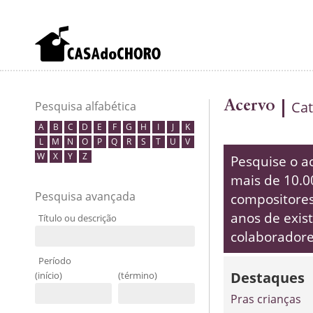
Acervo
Cat
Pesquisa alfabética
A
B
C
D
E
F
G
H
I
J
K
L
M
N
O
P
Q
R
S
T
U
V
W
X
Y
Z
Pesquise o a
mais de 10.00
Pesquisa avançada
compositores 
anos de exist
Título ou descrição
colaboradores
Período
Destaques
(início)
(término)
Pras crianças