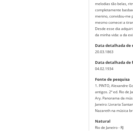
melodias tão belas, r
completamente basbaq
menino, convidou-me pa
mesmo comecei a tirar 
Desde esse dia adquir
da minha vida: a da exi
Data detalhada de
20.03.1863
Data detalhada de 
04.02.1934
Fonte de pesquisa
1. PINTO, Alexandre G
antigos. 2ª ed. Rio de 
Ary. Panorama da músic
Janeiro: Livraria Santa
Nazareth na música bra
Natural
Rio de Janeiro - RJ