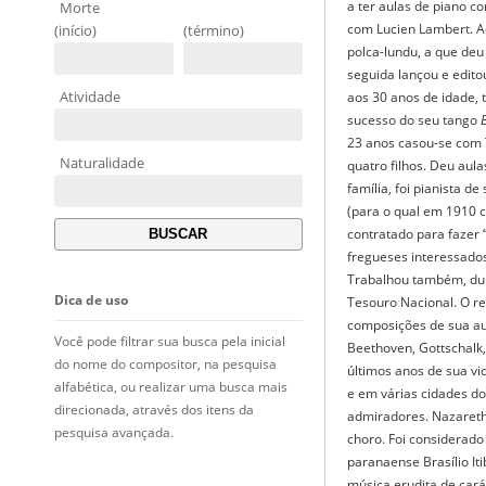
a ter aulas de piano c
Morte
com Lucien Lambert. A
(início)
(término)
polca-lundu, a que deu 
seguida lançou e edit
Atividade
aos 30 anos de idade,
sucesso do seu tango
23 anos casou-se com 
Naturalidade
quatro filhos. Deu aula
família, foi pianista 
(para o qual em 1910
contratado para fazer
fregueses interessados
Trabalhou também, dur
Dica de uso
Tesouro Nacional. O re
composições de sua aut
Você pode filtrar sua busca pela inicial
Beethoven, Gottschalk
do nome do compositor, na pesquisa
últimos anos de sua vid
alfabética, ou realizar uma busca mais
e em várias cidades d
direcionada, através dos itens da
admiradores. Nazareth 
pesquisa avançada.
choro. Foi considerado 
paranaense Brasílio It
música erudita de carát