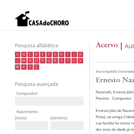
Acervo
Au
Pesquisa alfabética
A
B
C
D
E
F
G
H
I
J
K
L
M
N
O
P
Q
R
S
T
U
V
W
X
Y
Z
Enciclopédia Ilustrada
Ernesto Na
Pesquisa avançada
Nazareth, Ernesto Júlio
Compositor
Pianista
∙ Compositor
Ernesto Júlio de Naza
Nascimento
Pinto), na antiga Cida
(início)
(término)
sua família foi morar n
dez anos de idade já t