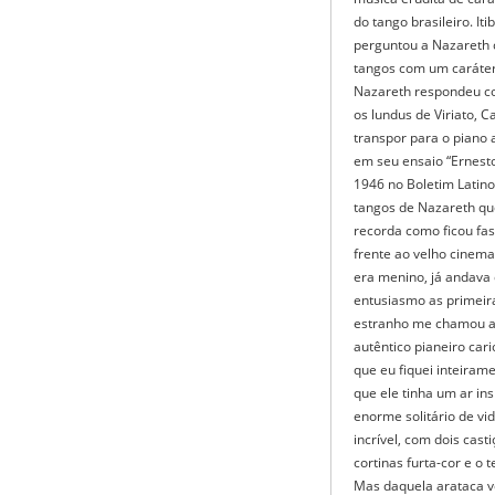
do tango brasileiro. It
perguntou a Nazareth 
tangos com um caráter 
Nazareth respondeu co
os lundus de Viriato, 
transpor para o piano a
em seu ensaio “Ernesto
1946 no Boletim Latin
tangos de Nazareth que
recorda como ficou fa
frente ao velho cinema
era menino, já andava
entusiasmo as primeira
estranho me chamou at
autêntico pianeiro car
que eu fiquei inteira
que ele tinha um ar in
enorme solitário de v
incrível, com dois cas
cortinas furta-cor e o 
Mas daquela arataca v