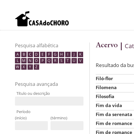
Acervo
Cat
Pesquisa alfabética
A
B
C
D
E
F
G
H
I
J
K
L
M
N
O
P
Q
R
S
T
U
V
Resultado da bu
W
X
Y
Z
Filó-flor
Pesquisa avançada
Filomena
Título ou descrição
Filosofia
Fim da vida
Período
Fim da serenata
(início)
(término)
Fim de romance
Fim de romance