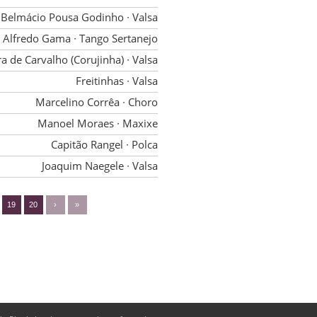
Belmácio Pousa Godinho
∙ Valsa
Alfredo Gama
∙ Tango Sertanejo
ra de Carvalho (Corujinha)
∙ Valsa
Freitinhas
∙ Valsa
Marcelino Corrêa
∙ Choro
Manoel Moraes
∙ Maxixe
Capitão Rangel
∙ Polca
Joaquim Naegele
∙ Valsa
19
20
›
»