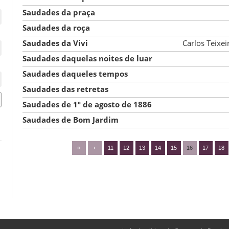
Saudades da praça
Saudades da roça
Saudades da Vivi
Carlos Teixei
Saudades daquelas noites de luar
Saudades daqueles tempos
Saudades das retretas
Saudades de 1º de agosto de 1886
Saudades de Bom Jardim
«
‹
11
12
13
14
15
16
17
18