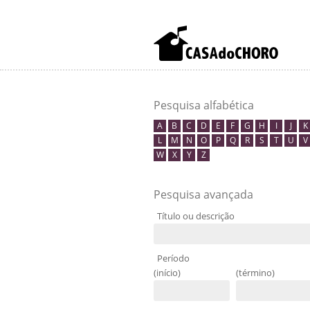
Pesquisa alfabética
A
B
C
D
E
F
G
H
I
J
K
L
M
N
O
P
Q
R
S
T
U
V
W
X
Y
Z
Pesquisa avançada
Título ou descrição
Período
(início)
(término)