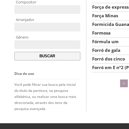
Compositor
Força de express
Força Minas
Arranjador
Formicida Guan
Formosa
Gênero
Fórmula um
Forró de gala
Forró dos cinco
Forró em E nº2 (P
Dica de uso
«
Você pode filtrar sua busca pela inicial
do título da partitura, na pesquisa
alfabética, ou realizar uma busca mais
direcionada, através dos itens da
pesquisa avançada.