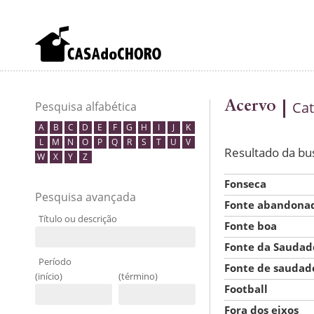
Acervo
Cat
Pesquisa alfabética
A
B
C
D
E
F
G
H
I
J
K
L
M
N
O
P
Q
R
S
T
U
V
Resultado da bu
W
X
Y
Z
Fonseca
Pesquisa avançada
Fonte abandona
Título ou descrição
Fonte boa
Fonte da Saudad
Período
Fonte de saudad
(início)
(término)
Football
Fora dos eixos