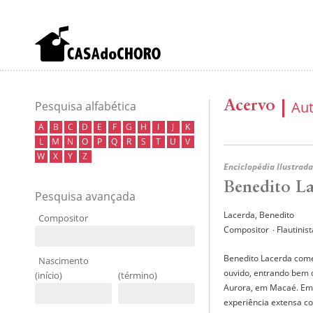
Acervo
Au
Pesquisa alfabética
A
B
C
D
E
F
G
H
I
J
K
L
M
N
O
P
Q
R
S
T
U
V
W
X
Y
Z
Enciclopédia Ilustrada
Benedito L
Pesquisa avançada
Lacerda, Benedito
Compositor
Compositor
∙ Flautinis
Benedito Lacerda começ
Nascimento
ouvido, entrando bem 
(início)
(término)
Aurora, em Macaé. Em 
experiência extensa c