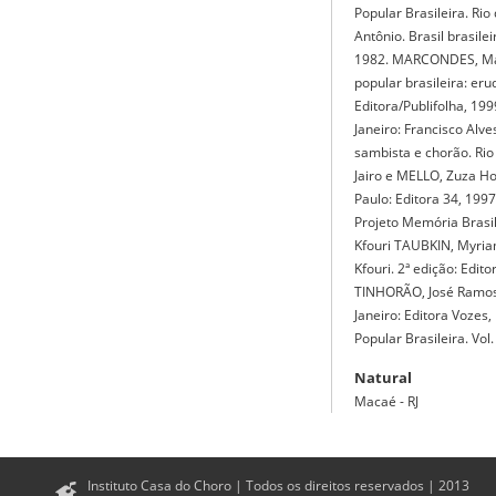
Popular Brasileira. R
Antônio. Brasil brasilei
1982. MARCONDES, Marc
popular brasileira: erud
Editora/Publifolha, 199
Janeiro: Francisco Alve
sambista e chorão. Rio 
Jairo e MELLO, Zuza H
Paulo: Editora 34, 199
Projeto Memória Brasil
Kfouri TAUBKIN, Myriam 
Kfouri. 2ª edição: Edi
TINHORÃO, José Ramos.
Janeiro: Editora Voze
Popular Brasileira. Vol.
Natural
Macaé - RJ
Instituto Casa do Choro | Todos os direitos reservados | 2013