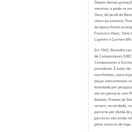
Depois dessas gravaçõ
mesmos, e pode-se enc
Ouro, de Jacob do Ban
choro ao extremo. Pra
da época foram acompa
Francisco Alves, Silvio
Caymmi e Carmen Mira
Em 1942, Benedito Lace
de Compositores (UBC),
Compositores e Escrito
presidente. É autor de
marchinhas, como
A Ja
peças instrumentais 
levantada por pesquis
ele em parceria com Pi
batutas
,
Proezas de Sol
seriam, na verdade, co
parceria por dívida de
parceiros são ainda r
pelos músicos de hoje