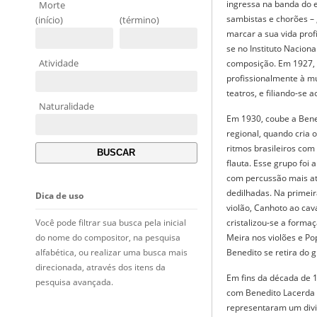
ingressa na banda do e
Morte
sambistas e chorões – ,
(início)
(término)
marcar a sua vida prof
se no Instituto Nacion
Atividade
composição. Em 1927, 
profissionalmente à m
teatros, e filiando-se 
Naturalidade
Em 1930, coube a Bene
regional, quando cria 
ritmos brasileiros co
flauta. Esse grupo foi
com percussão mais at
dedilhadas. Na primeir
Dica de uso
violão, Canhoto ao cav
Você pode filtrar sua busca pela inicial
cristalizou-se a formaç
do nome do compositor, na pesquisa
Meira nos violões e P
alfabética, ou realizar uma busca mais
Benedito se retira do 
direcionada, através dos itens da
Em fins da década de 
pesquisa avançada.
com Benedito Lacerda n
representaram um divis