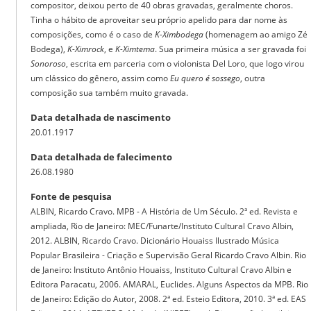
compositor, deixou perto de 40 obras gravadas, geralmente choros.
Tinha o hábito de aproveitar seu próprio apelido para dar nome às
composições, como é o caso de
K-Ximbodega
(homenagem ao amigo Zé
Bodega),
K-Ximrock
, e
K-Ximtema
. Sua primeira música a ser gravada foi
Sonoroso
, escrita em parceria com o violonista Del Loro, que logo virou
um clássico do gênero, assim como
Eu quero é sossego
, outra
composição sua também muito gravada.
Data detalhada de nascimento
20.01.1917
Data detalhada de falecimento
26.08.1980
Fonte de pesquisa
ALBIN, Ricardo Cravo. MPB - A História de Um Século. 2ª ed. Revista e
ampliada, Rio de Janeiro: MEC/Funarte/Instituto Cultural Cravo Albin,
2012. ALBIN, Ricardo Cravo. Dicionário Houaiss Ilustrado Música
Popular Brasileira - Criação e Supervisão Geral Ricardo Cravo Albin. Rio
de Janeiro: Instituto Antônio Houaiss, Instituto Cultural Cravo Albin e
Editora Paracatu, 2006. AMARAL, Euclides. Alguns Aspectos da MPB. Rio
de Janeiro: Edição do Autor, 2008. 2ª ed. Esteio Editora, 2010. 3ª ed. EAS