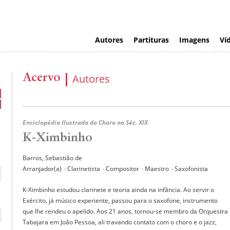
Autores
Partituras
Imagens
Ví
Acervo
Autores
Enciclopédia Ilustrada do Choro no Séc. XIX
K-Ximbinho
Barros, Sebastião de
Arranjador(a)
∙ Clarinetista
∙ Compositor
∙ Maestro
∙ Saxofonista
K-Ximbinho estudou clarinete e teoria ainda na infância. Ao servir o
Exército, já músico experiente, passou para o saxofone, instrumento
que lhe rendeu o apelido. Aos 21 anos, tornou-se membro da Orquestra
Tabajara em João Pessoa, ali travando contato com o choro e o jazz,