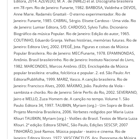
Editora, 2014. AZEVEDO, M. A . de (NIREZ) et al. Discografia brasileira
em 78 rpm. Rio de Janeiro: Funarte, 1982. BARBOSA, Valdinha e DEVOS,
Anne Marie. Radamés Gnattali - O eterno experimentador. Rio de
Janeiro: Funarte, 1985. CABRAL, Sérgio. Elisete Cardoso - Uma vida. Rio
de Janeiro: Lumiar Editora, S/D. CARDOSO, Sylvio Tullio. Dicionário
Biográfico da música Popular. Rio de Janeiro: Edição do autor, 1965.
COUTINHO, Eduardo Granja. Velhas histórias, memórias futuras. Rio de
Janeiro: Editora Uerj, 2002. EFEGÊ, Jota. Figuras e coisas da Música
Popular Brasileira. Rio de Janeiro: MEC/Funarte, 1978. EPAMINONDAS,
Antônio. Brasil brasileirinho. Rio de Janeiro: Instituto Nacional do Livro,
1982. MARCONDES, Marcos Antônio. (ED). Enciclopédia da Música
popular brasileira: erudita, folclórica e popular. 2. ed. São Paulo: Art
Editora/Publifolha, 1999. MARIZ, Vasco. A canção brasileira. Rio de
Janeiro: Francisco Alves, 2000. MÁXIMO, João. Paulinho da Viola -
sambista e chorão. Rio de Janeiro: Série Perfis do Rio, 2002. SEVERIANO,
Jairo e MELLO, Zuza Homem de. A canção no tempo. Volume 1. São
Paulo: Editora 34, 1997. TAUBKIN, Myriam (org.) - Um Sopro de Brasil.
Projeto Memória Brasileira, 2006. Verbetes redigidos por Maria Luiza
Kfouri TAUBKIN, Myriam (org.) - Violões do Brasil. Textos de Maria Luiza
Kfouri. 2ª edição: Editora SENAC, São Paulo, Edições SESCSP, 2007
TINHORÃO, José Ramos. Música popular - teatro e cinema. Rio de
Janeiro: Editora Vozes, 1972. VASCONCELOS, Ary. Panorama da Música