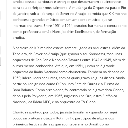
tendo acesso a partituras e arranjos que despertaram seu interesse
para se aperfeiçoar musicalmente. A mudança da Orquestra para o Rio
de Janeiro, sob a liderança de Severino Araújo, permitiu que K-Ximbinho
conhecesse grandes músicos em um ambiente musical que se
internacionalizava. Entre 1951 e 1954, estudou harmonia e contraponto
com o professor alemão Hans-Joachim Koellreutter, de formação
erudita.
A carreira de K-Ximbinho esteve sempre ligada às orquestras. Além da
Tabajara, de Severino Araújo (que gravou o seu
Sonoroso
), tocou nas
orquestras de Fon-Fon e Napoleão Tavares entre 1942 e 1945, além de
outras menos conhecidas. Até que, em 1951, juntou-se à grande
orquestra da Rádio Nacional como clarinetista. Também na década de
1950, liderou dois conjuntos, com os quais gravou alguns discos. Ainda
participou de grupos como O Conjunto Sete de Ouros e a Turma do
Bom Balanço. Como arranjador, foi contratado pela gravadora Odeon,
depois pela Polydor e, em 1965, ingressou na Orquestra Sinfônica
Nacional, da Rádio MEC, e na orquestra da TV Globo.
Chorão respeitado por todos, jazzista brasileiro - quando por aqui
pouco se praticava o jazz -, K-Ximbinho participou de alguns dos
primeiros festivais de jazz que aconteceram no Brasil. Como