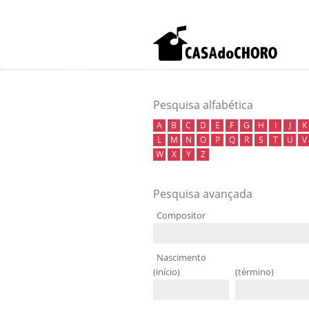
Pesquisa alfabética
A
B
C
D
E
F
G
H
I
J
K
L
M
N
O
P
Q
R
S
T
U
V
W
X
Y
Z
Pesquisa avançada
Compositor
Nascimento
(início)
(término)