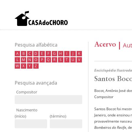
Acervo
Au
Pesquisa alfabética
A
B
C
D
E
F
G
H
I
J
K
L
M
N
O
P
Q
R
S
T
U
V
W
X
Y
Z
Enciclopédia Ilustrada
Santos Boc
Pesquisa avançada
Bocot, Antônio José do
Compositor
Compositor
Santos Bocot foi mestr
Nascimento
Janeiro, onde ensinou 
(início)
(término)
provavelmente nasceu o
Bombeiros do Recife
, d