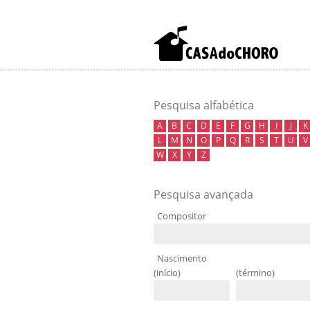
Pesquisa alfabética
A
B
C
D
E
F
G
H
I
J
K
L
M
N
O
P
Q
R
S
T
U
V
W
X
Y
Z
Pesquisa avançada
Compositor
Nascimento
(início)
(término)